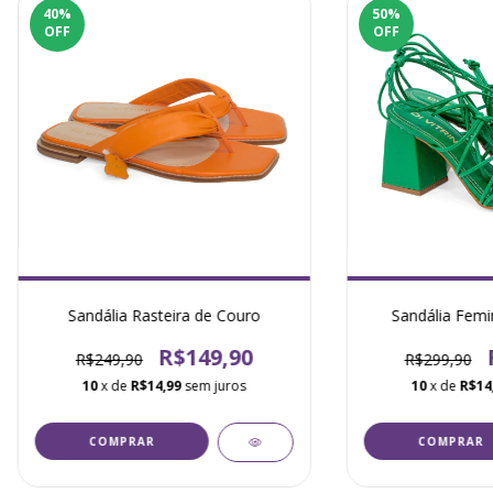
40
%
50
%
OFF
OFF
Sandália Rasteira de Couro
Sandália Femin
R$149,90
R$249,90
R$299,90
10
x de
R$14,99
sem juros
10
x de
R$14
COMPRAR
COMPRAR