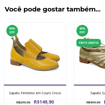
Você pode gostar também...
50
%
40
%
OFF
OFF
FRETE GRÁTIS
Sapato Feminino em Couro Croco
Sapato Sa
R$149,90
R$299,90
R$499,90