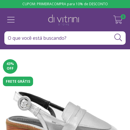
CUPOM: PRIMEIRACOMPRA para 10% de DESCONTO
0
43
%
OFF
FRETE GRÁTIS