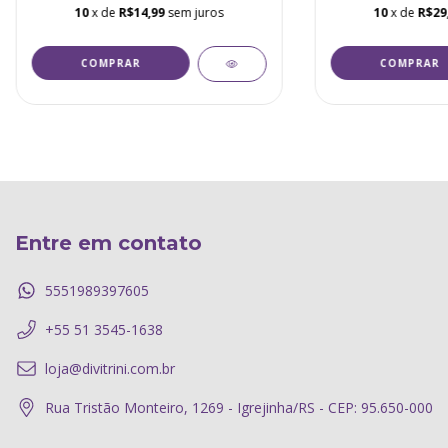
10
x de
R$14,99
sem juros
10
x de
R$29
COMPRAR
COMPRAR
Entre em contato
5551989397605
+55 51 3545-1638
loja@divitrini.com.br
Rua Tristão Monteiro, 1269 - Igrejinha/RS - CEP: 95.650-000